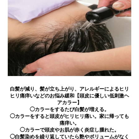
白髪が減り、髪が立ち上がり、アレルギーによるヒリ
ヒリ痛痒いなどのお悩み緩和【頭皮に優しい低刺激ヘ
アカラー】
◯カラーをするたび白髪が増える。
◯カラーをすると頭皮がヒリヒリ痛い。家に帰っても
痛痒い。
◯カラーで頭皮やお肌が赤く炎症し腫れた。
トップ
LINE
お客様の声
◯白髪染めを繰り返していたら艶やボリュームがなく