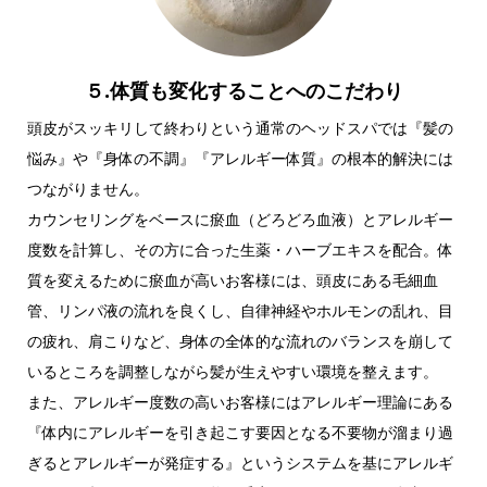
５.体質も変化することへのこだわり
頭皮がスッキリして終わりという通常のヘッドスパでは『髪の
悩み』や『身体の不調』『アレルギー体質』の根本的解決には
つながりません。
カウンセリングをベースに瘀血（どろどろ血液）とアレルギー
度数を計算し、その方に合った生薬・ハーブエキスを配合。体
質を変えるために瘀血が高いお客様には、頭皮にある毛細血
管、リンパ液の流れを良くし、自律神経やホルモンの乱れ、目
の疲れ、肩こりなど、身体の全体的な流れのバランスを崩して
いるところを調整しながら髪が生えやすい環境を整えます。
また、アレルギー度数の高いお客様にはアレルギー理論にある
『体内にアレルギーを引き起こす要因となる不要物が溜まり過
ぎるとアレルギーが発症する』というシステムを基にアレルギ