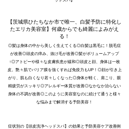
ッドスパ】
【茨城県ひたちなか市で唯一、白髪予防に特化し
たエリカ美容室】何歳からでも綺麗によみがえ
る！
◎髪は身体の中から美しく生えてくる◎白髪は黒毛に！脱毛症
が改善◎頭皮の痒み、抜け毛が改善◎髪がボリュームアップ
↑◎アトピーや様々な皮膚疾患が緩和◎頭皮と顔、身体は一枚
皮。艶々肌でバリア膜を強くすれば免疫力もUP！◎顔が引き上
がり、肌も白くなり若々しくなった◎身体が軽く、肩こり、眼
精疲労がスッキリ◎アレルギー体質が改善◎なかなか治らない
身体の不調が改善◎このように美容室なのに続けて通うと様々
な悩みまで解消する予防美容！
症状別の【頭皮洗浄ヘッドスパ】の効果と予防美容ケア改善例