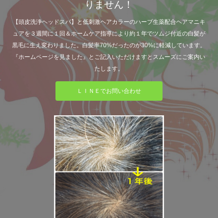
りません！
【頭皮洗浄ヘッドスパ】と低刺激ヘアカラーのハーブ生薬配合ヘアマニキ
ュアを３週間に１回＆ホームケア指導により約１年でツムジ付近の白髪が
黒毛に生え変わりました。白髪率70%だったのが30%に軽減しています。
『ホームページを見ました』とご記入いただけますとスムーズにご案内い
たします。
ＬＩＮＥでお問い合わせ