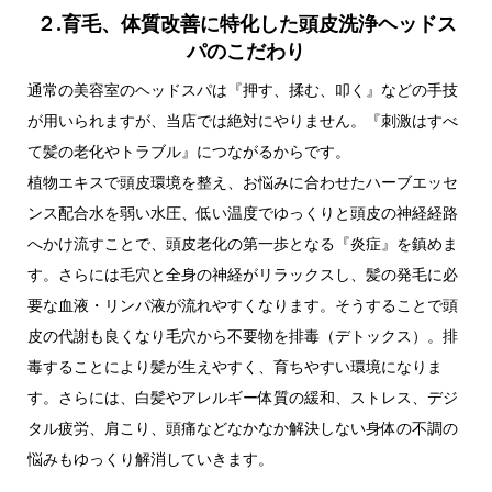
２.育毛、体質改善に特化した頭皮洗浄ヘッドス
パのこだわり
通常の美容室のヘッドスパは『押す、揉む、叩く』などの手技
が用いられますが、当店では絶対にやりません。『刺激はすべ
て髪の老化やトラブル』につながるからです。
植物エキスで頭皮環境を整え、お悩みに合わせたハーブエッセ
ンス配合水を弱い水圧、低い温度でゆっくりと頭皮の神経経路
へかけ流すことで、頭皮老化の第一歩となる『炎症』を鎮めま
す。さらには毛穴と全身の神経がリラックスし、髪の発毛に必
要な血液・リンパ液が流れやすくなります。そうすることで頭
皮の代謝も良くなり毛穴から不要物を排毒（デトックス）。排
毒することにより髪が生えやすく、育ちやすい環境になりま
す。さらには、白髪やアレルギー体質の緩和、ストレス、デジ
タル疲労、肩こり、頭痛などなかなか解決しない身体の不調の
悩みもゆっくり解消していきます。