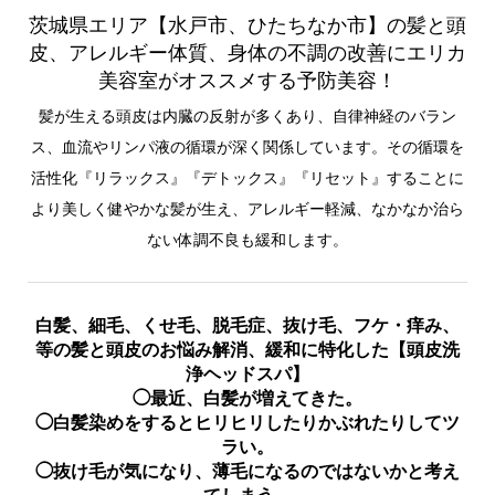
茨城県エリア【水戸市、ひたちなか市】の髪と頭
皮、アレルギー体質、身体の不調の改善にエリカ
美容室がオススメする予防美容！
髪が生える頭皮は内臓の反射が多くあり、自律神経のバラン
ス、血流やリンパ液の循環が深く関係しています。その循環を
活性化『リラックス』『デトックス』『リセット』することに
より美しく健やかな髪が生え、アレルギー軽減、なかなか治ら
ない体調不良も緩和します。
白髪、細毛、くせ毛、脱毛症、抜け毛、フケ・痒み、
等の髪と頭皮のお悩み解消、緩和に特化した【頭皮洗
浄ヘッドスパ】
◯最近、白髪が増えてきた。
◯白髪染めをするとヒリヒリしたりかぶれたりしてツ
ラい。
◯抜け毛が気になり、薄毛になるのではないかと考え
てしまう。