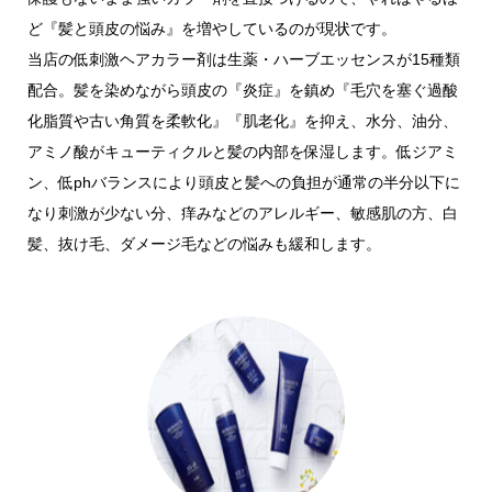
ど『髪と頭皮の悩み』を増やしているのが現状です。
当店の低刺激ヘアカラー剤は生薬・ハーブエッセンスが15種類
配合。髪を染めながら頭皮の『炎症』を鎮め『毛穴を塞ぐ過酸
化脂質や古い角質を柔軟化』『肌老化』を抑え、水分、油分、
アミノ酸がキューティクルと髪の内部を保湿します。低ジアミ
ン、低phバランスにより頭皮と髪への負担が通常の半分以下に
なり刺激が少ない分、痒みなどのアレルギー、敏感肌の方、白
髪、抜け毛、ダメージ毛などの悩みも緩和します。