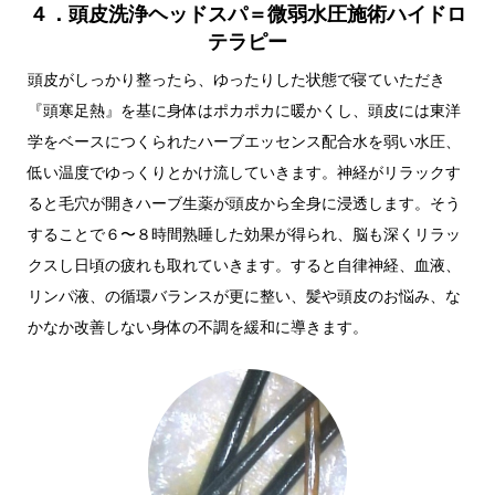
４．頭皮洗浄ヘッドスパ＝微弱水圧施術ハイドロ
テラピー
頭皮がしっかり整ったら、ゆったりした状態で寝ていただき
『頭寒足熱』を基に身体はポカポカに暖かくし、頭皮には東洋
学をベースにつくられたハーブエッセンス配合水を弱い水圧、
低い温度でゆっくりとかけ流していきます。神経がリラックす
ると毛穴が開きハーブ生薬が頭皮から全身に浸透します。そう
することで６〜８時間熟睡した効果が得られ、脳も深くリラッ
クスし日頃の疲れも取れていきます。すると自律神経、血液、
リンパ液、の循環バランスが更に整い、髪や頭皮のお悩み、な
かなか改善しない身体の不調を緩和に導きます。