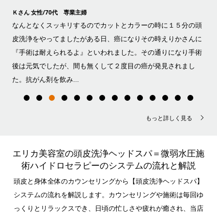
Ｋさん 女性/70代 専業主婦
Ｒさ
負担
なんとなくスッキリするのでカットとカラーの時に１５分の頭
と
らの
皮洗浄をやってましたがある日、癌になりその時えりかさんに
ど
生活
『手術は耐えられるよ』といわれました。その通りになり手術
て
値が
後は元気でしたが、間も無くして２度目の癌が発見されまし
れ
た。抗がん剤を飲み...
には
もっと詳しく見る
エリカ美容室の頭皮洗浄ヘッドスパ＝微弱水圧施
術ハイドロセラピーのシステムの流れと解説
頭皮と身体全体のカウンセリングから【頭皮洗浄ヘッドスパ】
システムの流れを解説します。カウンセリングや施術は毎回ゆ
っくりとリラックスでき、日頃の忙しさや疲れが癒され、当店